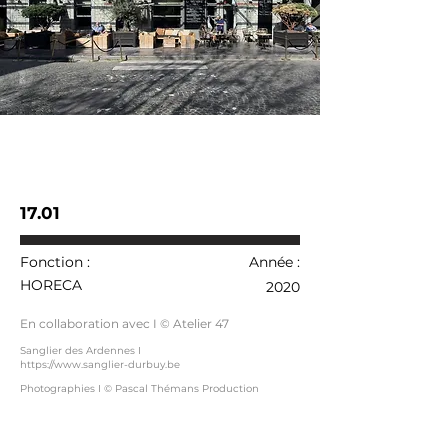
17.01
Fonction :
Année :
HORECA
2020
En collaboration avec I © Atelier 47
Sanglier des Ardennes I
https://www.sanglier-durbuy.be
Photographies I © Pascal Thémans Production