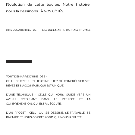
l'évolution de cette équipe. Notre histoire,
nous la dessinons
À VOS CÔTÉS.
6940 DES ARCHITECTES.
LIES JULIE MARTIN RAPHAËL THOMAS
TOUT DÉMARRE D'UNE IDÉE -
CELLE DE CRÉER UN LIEU SINGULIER OÙ CONCRÉTISER SES
RÊVES ET S'ACCOMPLIR. QUI EST UNIQUE.
D'UNE TECHNIQUE - CELLE QUI NOUS GUIDE VERS UN
AVENIR S'ÉDIFIANT DANS LE RESPECT ET LA
COMPRÉHENSION. QUI EST À L'ÉCOUTE.
D'UN PROJET - CELUI QUI SE DESSINE, SE TRAVAILLE, SE
PARTAGE ET NOUS CORRESPOND. QUI NOUS REFLÈTE.
NOUS SOMMES, DES ARCHITECTES.