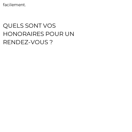
facilement.
QUELS SONT VOS
HONORAIRES POUR UN
RENDEZ-VOUS ?
Répondez à la question ici. Prenez le
temps d'écrire une réponse claire et
pensez à ajouter des exemples si
nécessaire. Cela peut permettre à vos
visiteurs d'obtenir de l'aide rapidement et
facilement.
6940 des architectes.