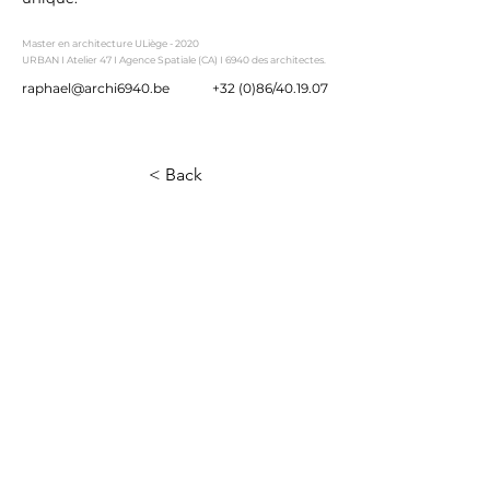
Master en architecture ULiège - 2020
URBAN I Atelier 47 I Agence Spatiale (CA) I 6940 des architectes.
raphael@archi6940.be
+32 (0)86/40.19.07
< Back